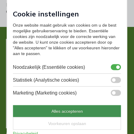
Boekholt nieuwbouwspecialist, Suikerlaan 25,
Groningen, T. 050 3114647
Cookie instellingen
Onze website maakt gebruik van cookies om u de best
mogelijke gebruikerservaring te bieden. Essentiële
cookies zijn noodzakelijk voor de correcte werking van
de website. U kunt onze cookies accepteren door op
"Alles accepteren" te klikken of uw voorkeuren hieronder
aan te passen.
Noodzakelijk (Essentiële cookies)
Statistiek (Analytische cookies)
Marketing (Marketing cookies)
Alles accepteren
Voorkeuren opslaan
Aan de rand van het middeleeuwse centrum van
Privacybeleid