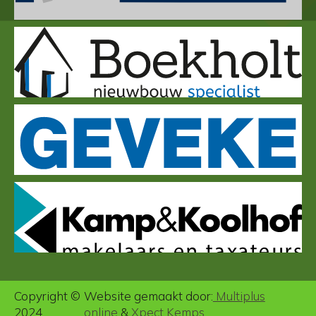
Copyright ©
Website gemaakt door:
Multiplus
2024
online
&
Xpect Kemps