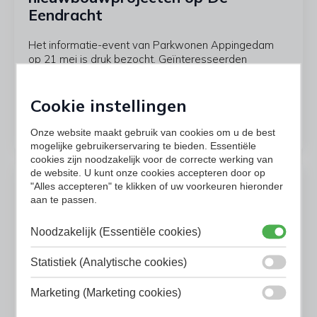
Eendracht
Het informatie-event van Parkwonen Appingedam
op 21 mei is druk bezocht. Geïnteresseerden
toonden veel belangstelling voor de 9 patio-
bungalows die tijdens het event in verkoop gingen en
Cookie instellingen
voor 18 twee-onder-een-kapwoningen…
Lees verder
Onze website maakt gebruik van cookies om u de best
mogelijke gebruikerservaring te bieden. Essentiële
cookies zijn noodzakelijk voor de correcte werking van
de website. U kunt onze cookies accepteren door op
"Alles accepteren" te klikken of uw voorkeuren hieronder
aan te passen.
Noodzakelijk (Essentiële cookies)
Statistiek (Analytische cookies)
Marketing (Marketing cookies)