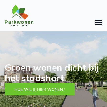
Groen wonen dicht bij
het stadshart
HOE WIL JIJ HIER WONEN?